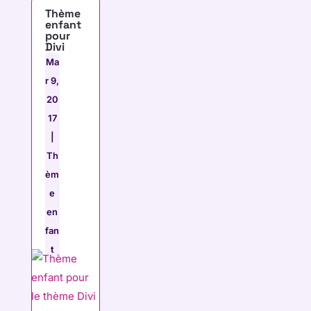
Thème
enfant
pour
Divi
Ma
r 9,
20
17
|
Th
èm
e
en
fan
t