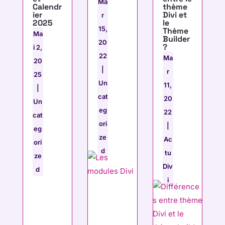
Ma
Calendr
thème
ier
Divi et
r
2025
le
15,
Thème
Ma
Builder
20
?
i 2,
22
Ma
20
|
r
25
Un
11,
|
cat
20
Un
eg
22
cat
ori
|
eg
ze
Ac
ori
d
tu
ze
Div
d
i