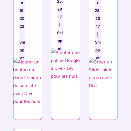
25,
n
r
20
19,
28,
17
20
20
|
22
17
Sni
|
|
pp
Sni
Sni
et
pp
pp
et
et