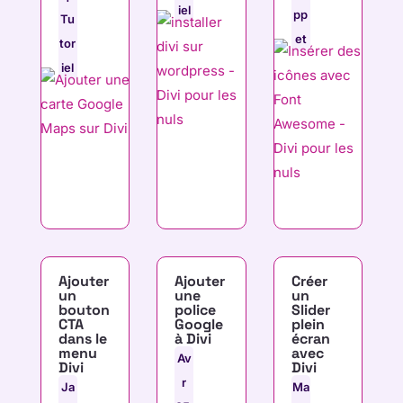
iel
pp
Tu
et
tor
iel
Ajouter
Ajouter
Créer
un
une
un
bouton
police
Slider
CTA
Google
plein
dans le
à Divi
écran
menu
avec
Av
Divi
Divi
r
Ja
Ma