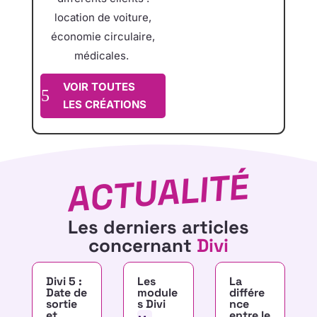
location de voiture,
économie circulaire,
médicales.
VOIR TOUTES
LES CRÉATIONS
ACTUALITÉ
Les derniers articles
concernant
Divi
Divi 5 :
Les
La
Date de
module
différe
sortie
s Divi
nce
et
entre le