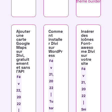
Ajouter
Comme
Insérer
une
nt
des
carte
installe
icônes
Google
r Divi
Font-
Maps
sur
aweso
sur
WordPr
me Divi
Divi,
ess
sur
gratuit
votre
Fé
ement
site
et sans
v
Fé
l’API
21,
v
Fé
20
21,
v
22
20
22,
|
22
20
Tu
|
22
tor
Sni
|